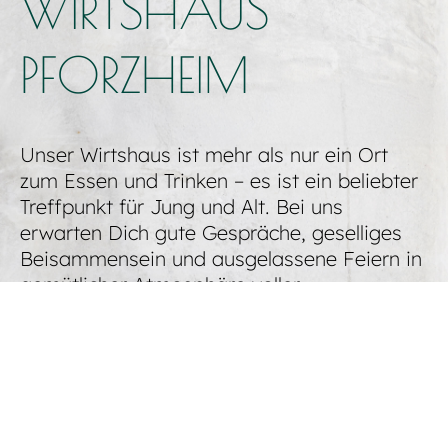
WIRTSHAUS
PFORZHEIM
Unser Wirtshaus ist mehr als nur ein Ort
zum Essen und Trinken – es ist ein beliebter
Treffpunkt für Jung und Alt. Bei uns
erwarten Dich gute Gespräche, geselliges
Beisammensein und ausgelassene Feiern in
gemütlicher Atmosphäre voller
Lebensfreude. Mit viel Leidenschaft
servieren wir regionale Spezialitäten aus
sorgfältig ausgewählten, frischen Zutaten.
Dabei stehen Nachhaltigkeit und Qualität
bei uns an erster Stelle.